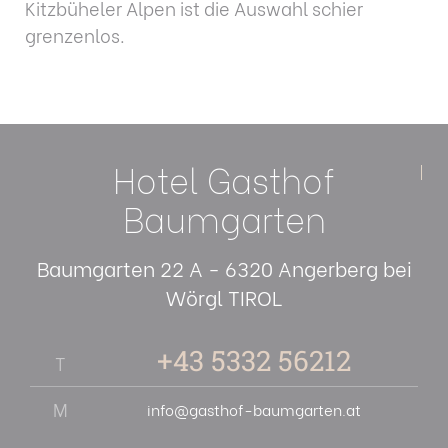
Kitzbüheler Alpen ist die Auswahl schier
grenzenlos.
Hotel Gasthof
Baumgarten
Baumgarten 22
A - 6320 Angerberg bei
Wörgl TIROL
+43 5332 56212
T
M
info@gasthof-baumgarten.at