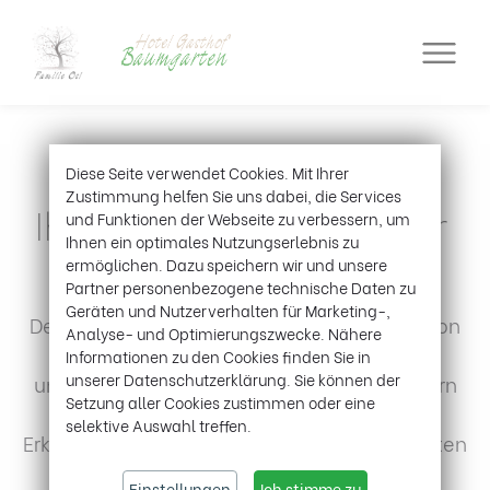
Diese Seite verwendet Cookies. Mit Ihrer
Zustimmung helfen Sie uns dabei, die Services
Ihr (E-) Bike Abenteuer
und Funktionen der Webseite zu verbessern, um
Ihnen ein optimales Nutzungserlebnis zu
IN DEN KITZBÜHELER ALPEN
ermöglichen. Dazu speichern wir und unsere
Partner personenbezogene technische Daten zu
Geräten und Nutzerverhalten für Marketing-,
Der Frühling, Sommer und Herbst in der Region
Analyse- und Optimierungszwecke. Nähere
Hohe Salve bietet aufgrund seiner
Informationen zu den Cookies finden Sie in
unserer Datenschutzerklärung. Sie können der
unwiderstehlichen Kulisse aus Bergen, Tälern
Setzung aller Cookies zustimmen oder eine
und Seen außergewöhnliche Momente.
selektive Auswahl treffen.
Erkunden Sie auf zwei Rädern vorbei an sanften
Grasbergen und hoch zu den schönsten
Einstellungen
Ich stimme zu